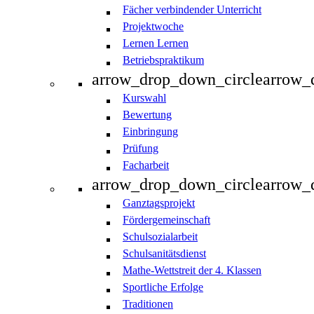
Fächer verbindender Unterricht
Projektwoche
Lernen Lernen
Betriebspraktikum
arrow_drop_down_circle
arrow_
Kurswahl
Bewertung
Einbringung
Prüfung
Facharbeit
arrow_drop_down_circle
arrow_
Ganztagsprojekt
Fördergemeinschaft
Schulsozialarbeit
Schulsanitätsdienst
Mathe-Wettstreit der 4. Klassen
Sportliche Erfolge
Traditionen