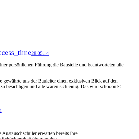
ccess_time
28.05.14
iner persönlichen Führung die Baustelle und beantworteten alle
e gewährte uns der Bauleiter einen exklusiven Blick auf den
u besichtigen und alle waren sich einig: Das wird schööön!<
4
e Austauschschüler erwarten bereits ihre
he Schüchternheit überwunden.