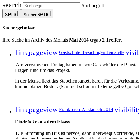
search
Suchbegriff
send
send
Suchen
Suchergebnisse
Ihre Suche im Archiv des Monats
Mai 2014
ergab
2 Treffer
.
link
pageview
visi
Gastschüler besichtigen Baustelle
Am vergangenen Freitag haben unsere Gastschüler die Baustelle
Fragen rund um das Projekt.
In der Mensa liegt das Stäbchenparkett bereit für die Verlegun
himmelblauen Boden. (Sammelt schon mal kleine gelbe Quitsche
link
pageview
visibili
Frankreich-Austausch 2014
Eindrücke aus dem Elsass
Die Stimmung im Bus ist nervös, dann überwiegt Vorfreude, al
deutschen Korrespondenten. Zunächst ist der Umgang noch dist