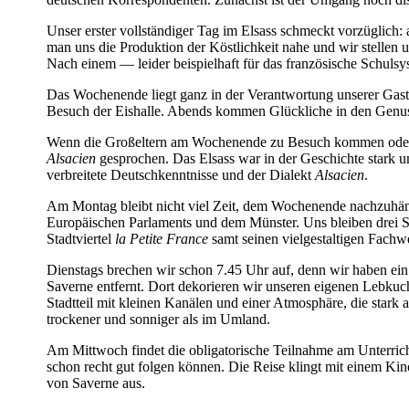
Unser erster vollständiger Tag im Elsass schmeckt vorzüglich:
man uns die Produktion der Köstlichkeit nahe und wir stellen 
Nach einem — leider beispielhaft für das französische Schul
Das Wochenende liegt ganz in der Verantwortung unserer Gast
Besuch der Eishalle. Abends kommen Glückliche in den Genus
Wenn die Großeltern am Wochenende zu Besuch kommen oder die
Alsacien
gesprochen. Das Elsass war in der Geschichte stark 
verbreitete Deutschkenntnisse und der Dialekt
Alsacien
.
Am Montag bleibt nicht viel Zeit, dem Wochenende nachzuhäng
Europäischen Parlaments und dem Münster. Uns bleiben drei 
Stadtviertel
la Petite France
samt seinen vielgestaltigen Fachw
Dienstags brechen wir schon 7.45 Uhr auf, denn wir haben 
Saverne entfernt. Dort dekorieren wir unseren eigenen Lebkuc
Stadtteil mit kleinen Kanälen und einer Atmosphäre, die stark a
trockener und sonniger als im Umland.
Am Mittwoch findet die obligatorische Teilnahme am Unterricht
schon recht gut folgen können. Die Reise klingt mit einem Ki
von Saverne aus.