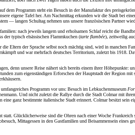
 auf dem Programm steht ein Besuch in der Manufaktur des preisgekrön
unsere eigene Tafel her. Am Nachmittag erkunden wir die Stadt bei eine
system — langen Schultag nehmen uns unsere französischen Partner wie
familien: nach jeweils langem und erholsamen Schlaf reicht die Bandb
s der typisch elsässischen Flammkuchen (
tarte flambée
), zeitweilig au
 Eltern der Sprache selbst noch mächtig sind, wird in manchen Famil
umkämpft und war mehrfach deutsches Territorium, zuletzt bis 1918. 
en, denn unsere Reise nähert sich bereits einem ihrer Höhepunkte: un
Stunden zum eigenständigen Erforschen der Hauptstadt der Region mi
erkhäusern.
ein umfangreiches Programm vor uns: Besuch im Lebkuchenmuseum
For
henmann. Und nicht zuletzt die Rallye durch die Stadt Colmar mit ihre
n eine ganz bestimmte italienische Stadt erinnert. Colmar besitzt sein e
 statt. Glücklicherweise sind die Ohren nach einer Woche Frankreich s
nobesuch, Mittagessen in den Gastfamilien und Beisammensein eines gr