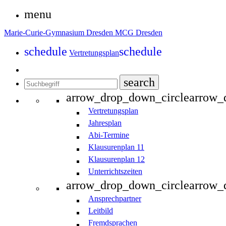
menu
Marie-Curie-Gymnasium Dresden
MCG Dresden
schedule
schedule
Vertretungsplan
search
arrow_drop_down_circle
arrow_
Vertretungsplan
Jahresplan
Abi-Termine
Klausurenplan 11
Klausurenplan 12
Unterrichtszeiten
arrow_drop_down_circle
arrow_
Ansprechpartner
Leitbild
Fremdsprachen