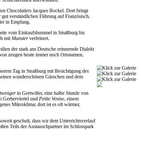
ten Chocolatiers Jacques Bockel. Dort bringt
r gut verständlichen Führung auf Französisch.
der in Empfang.
reite vom Einkaufsbummel in Straßburg bis
ch mit
Munster
verfeinert.
ien der stark ans Deutsche erinnernde Dialekt
Davon zeugen heute immer noch Ortsnamen,
serem Tag in Straßburg mit Besichtigung des
t seinen wunderschönen Gässchen und dem
twenger
in Gertwiller, eine halbe Stunde von
m Gerberviertel und
Petite Venise
, einem
igenes Mikroklima; dort ist es oft wärmer,
oweit geschult, dass wir dem Unterrichtsverlauf
oßen Teils der Austauschpartner im Schlosspark