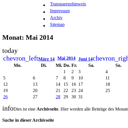
Transparenzhinweis
Impressum
Archiv
Sitemap
Monat: Mai 2014
today
chevron_left
chevron_rig
Mai 2014
März 14
Juni 14
Mo.
Di.
Mi.
Do.
Fr.
Sa.
So.
1
2
3
4
5
6
7
8
9
10
11
12
13
14
15
16
17
18
19
20
21
22
23
24
25
26
27
28
29
30
31
info
Dies ist eine
Archivseite
. Hier werden alle Beiträge des Monat
Suche in dieser Archivseite