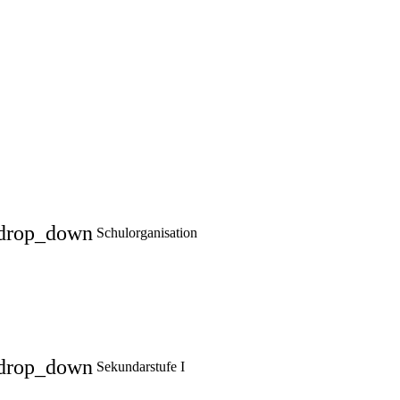
drop_down
Schulorganisation
drop_down
Sekundarstufe I