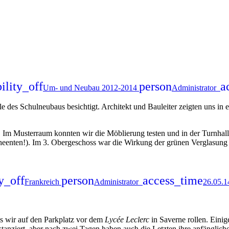
bility_off
person
a
Um- und Neubau 2012-2014
Administrator
 des Schulneubaus besichtigt. Architekt und Bauleiter zeigten uns in e
g. Im Musterraum konnten wir die Möblierung testen und in der Turnhall
enten!). Im 3. Obergeschoss war die Wirkung der grünen Verglasung z
ty_off
person
access_time
Frankreich
Administrator
26.05.1
s wir auf den Parkplatz vor dem
Lycée Leclerc
in Saverne rollen. Einig
anziert, aber nach zwei Tagen haben auch die Letzten ihre anfänglic