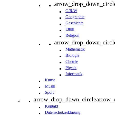
arrow_drop_down_circl
G/R/W
Geographie
Geschichte
Ethik
Religion
arrow_drop_down_circl
Mathematik
Biologie
Chemie
Physik
Informatik
Kunst
Musik
Sport
arrow_drop_down_circle
arrow_
Kontakt
Datenschutzerklärung