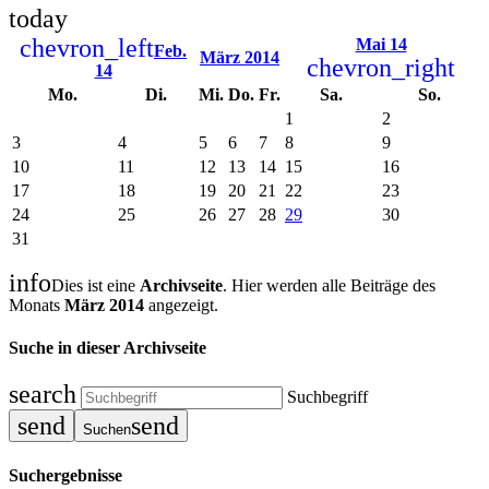
today
chevron_left
Mai 14
Feb.
März 2014
chevron_right
14
Mo.
Di.
Mi.
Do.
Fr.
Sa.
So.
1
2
3
4
5
6
7
8
9
10
11
12
13
14
15
16
17
18
19
20
21
22
23
24
25
26
27
28
29
30
31
info
Dies ist eine
Archivseite
. Hier werden alle Beiträge des
Monats
März 2014
angezeigt.
Suche in dieser Archivseite
search
Suchbegriff
send
send
Suchen
Suchergebnisse