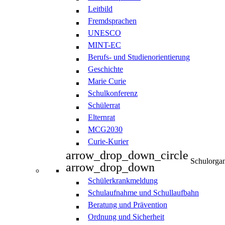
Leitbild
Fremdsprachen
UNESCO
MINT-EC
Berufs- und Studienorientierung
Geschichte
Marie Curie
Schulkonferenz
Schülerrat
Elternrat
MCG2030
Curie-Kurier
arrow_drop_down_circle
Schulorgan
arrow_drop_down
Schülerkrankmeldung
Schulaufnahme und Schullaufbahn
Beratung und Prävention
Ordnung und Sicherheit