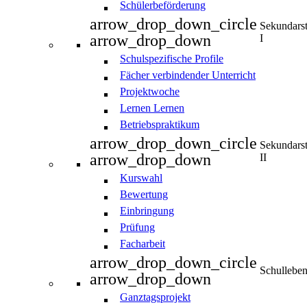
Schülerbeförderung
arrow_drop_down_circle
Sekundars
arrow_drop_down
I
Schulspezifische Profile
Fächer verbindender Unterricht
Projektwoche
Lernen Lernen
Betriebspraktikum
arrow_drop_down_circle
Sekundars
arrow_drop_down
II
Kurswahl
Bewertung
Einbringung
Prüfung
Facharbeit
arrow_drop_down_circle
Schullebe
arrow_drop_down
Ganztagsprojekt