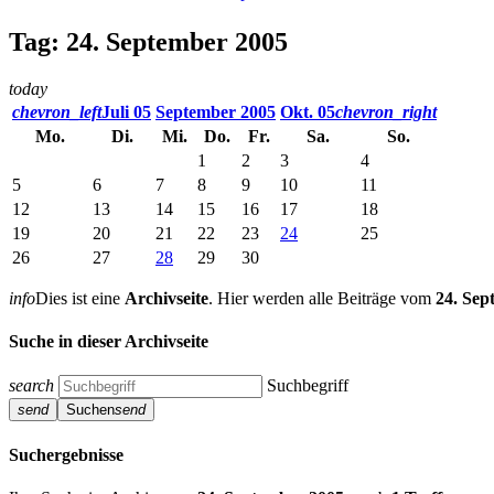
Tag: 24. September 2005
today
chevron_left
Juli 05
September 2005
Okt. 05
chevron_right
Mo.
Di.
Mi.
Do.
Fr.
Sa.
So.
1
2
3
4
5
6
7
8
9
10
11
12
13
14
15
16
17
18
19
20
21
22
23
24
25
26
27
28
29
30
info
Dies ist eine
Archivseite
. Hier werden alle Beiträge vom
24. Sep
Suche in dieser Archivseite
search
Suchbegriff
send
Suchen
send
Suchergebnisse