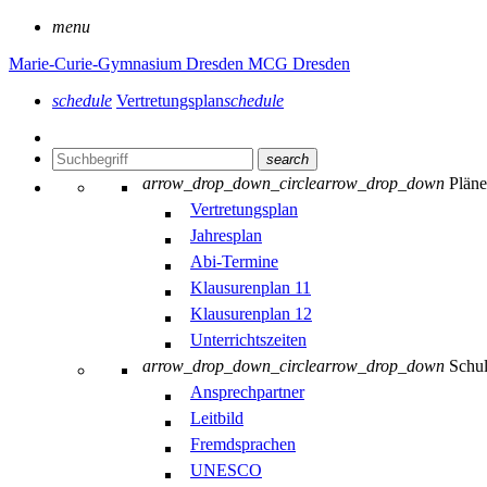
menu
Marie-Curie-Gymnasium Dresden
MCG Dresden
schedule
Vertretungsplan
schedule
search
arrow_drop_down_circle
arrow_drop_down
Plän
Vertretungsplan
Jahresplan
Abi-Termine
Klausurenplan 11
Klausurenplan 12
Unterrichtszeiten
arrow_drop_down_circle
arrow_drop_down
Schu
Ansprechpartner
Leitbild
Fremdsprachen
UNESCO