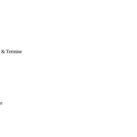
e & Termine
le