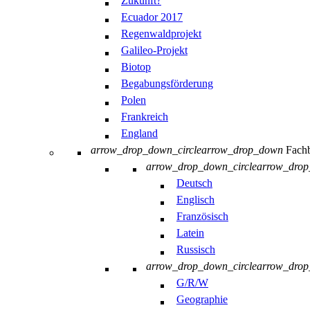
Zukunft?
Ecuador 2017
Regenwaldprojekt
Galileo-Projekt
Biotop
Begabungsförderung
Polen
Frankreich
England
arrow_drop_down_circle
arrow_drop_down
Fachb
arrow_drop_down_circle
arrow_dro
Deutsch
Englisch
Französisch
Latein
Russisch
arrow_drop_down_circle
arrow_dro
G/R/W
Geographie