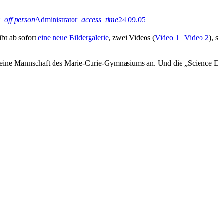
y_off
person
Administrator
access_time
24.09.05
ibt ab sofort
eine neue Bildergalerie
, zwei Videos (
Video 1
|
Video 2
),
eine Mannschaft des Marie-Curie-Gymnasiums an. Und die „Science Dra