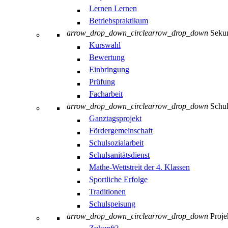
Lernen Lernen
Betriebspraktikum
arrow_drop_down_circle
arrow_drop_down
Sekun
Kurswahl
Bewertung
Einbringung
Prüfung
Facharbeit
arrow_drop_down_circle
arrow_drop_down
Schul
Ganztagsprojekt
Fördergemeinschaft
Schulsozialarbeit
Schulsanitätsdienst
Mathe-Wettstreit der 4. Klassen
Sportliche Erfolge
Traditionen
Schulspeisung
arrow_drop_down_circle
arrow_drop_down
Proje