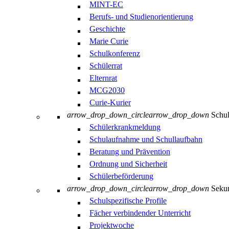
MINT-EC
Berufs- und Studienorientierung
Geschichte
Marie Curie
Schulkonferenz
Schülerrat
Elternrat
MCG2030
Curie-Kurier
arrow_drop_down_circle
arrow_drop_down
Schul
Schülerkrankmeldung
Schulaufnahme und Schullaufbahn
Beratung und Prävention
Ordnung und Sicherheit
Schülerbeförderung
arrow_drop_down_circle
arrow_drop_down
Sekun
Schulspezifische Profile
Fächer verbindender Unterricht
Projektwoche