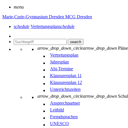
menu
Marie-Curie-Gymnasium Dresden
MCG Dresden
schedule
Vertretungsplan
schedule
search
arrow_drop_down_circle
arrow_drop_down
Plän
Vertretungsplan
Jahresplan
Abi-Termine
Klausurenplan 11
Klausurenplan 12
Unterrichtszeiten
arrow_drop_down_circle
arrow_drop_down
Schu
Ansprechpartner
Leitbild
Fremdsprachen
UNESCO