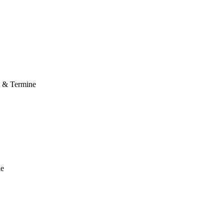
e & Termine
le