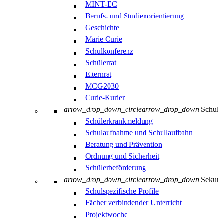
MINT-EC
Berufs- und Studienorientierung
Geschichte
Marie Curie
Schulkonferenz
Schülerrat
Elternrat
MCG2030
Curie-Kurier
arrow_drop_down_circle
arrow_drop_down
Schul
Schülerkrankmeldung
Schulaufnahme und Schullaufbahn
Beratung und Prävention
Ordnung und Sicherheit
Schülerbeförderung
arrow_drop_down_circle
arrow_drop_down
Sekun
Schulspezifische Profile
Fächer verbindender Unterricht
Projektwoche