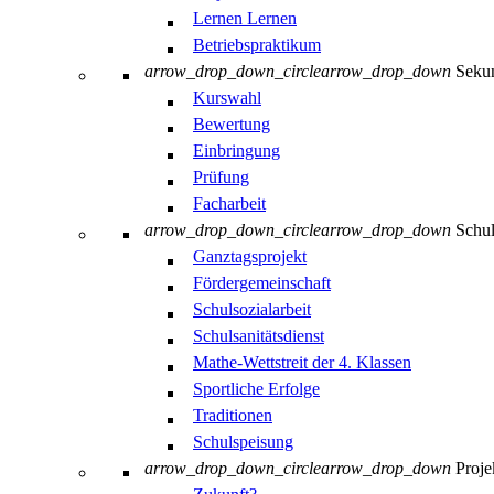
Lernen Lernen
Betriebspraktikum
arrow_drop_down_circle
arrow_drop_down
Sekun
Kurswahl
Bewertung
Einbringung
Prüfung
Facharbeit
arrow_drop_down_circle
arrow_drop_down
Schul
Ganztagsprojekt
Fördergemeinschaft
Schulsozialarbeit
Schulsanitätsdienst
Mathe-Wettstreit der 4. Klassen
Sportliche Erfolge
Traditionen
Schulspeisung
arrow_drop_down_circle
arrow_drop_down
Proje