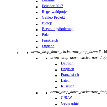
Zukunft?
Ecuador 2017
Regenwaldprojekt
Galileo-Projekt
Biotop
Begabungsförderung
Polen
Frankreich
England
arrow_drop_down_circle
arrow_drop_down
Fachb
arrow_drop_down_circle
arrow_dro
Deutsch
Englisch
Französisch
Latein
Russisch
arrow_drop_down_circle
arrow_dro
G/R/W
Geographie