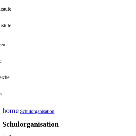
rstufe
rstufe
ben
e
eiche
es
home
Schulorganisation
Schulorganisation