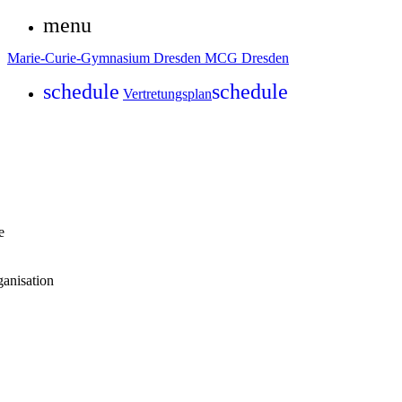
menu
Marie-Curie-Gymnasium Dresden
MCG Dresden
schedule
schedule
Vertretungsplan
e
ganisation