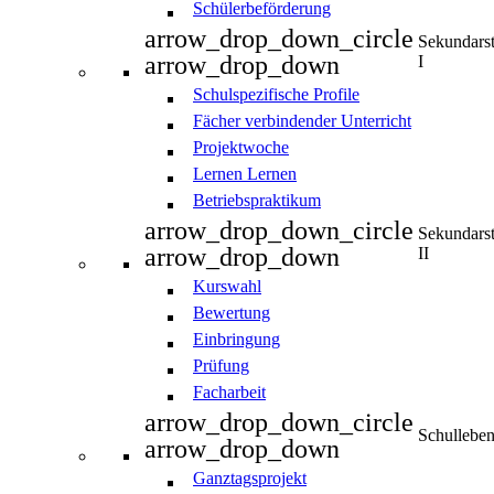
Schülerbeförderung
arrow_drop_down_circle
Sekundars
arrow_drop_down
I
Schulspezifische Profile
Fächer verbindender Unterricht
Projektwoche
Lernen Lernen
Betriebspraktikum
arrow_drop_down_circle
Sekundars
arrow_drop_down
II
Kurswahl
Bewertung
Einbringung
Prüfung
Facharbeit
arrow_drop_down_circle
Schullebe
arrow_drop_down
Ganztagsprojekt