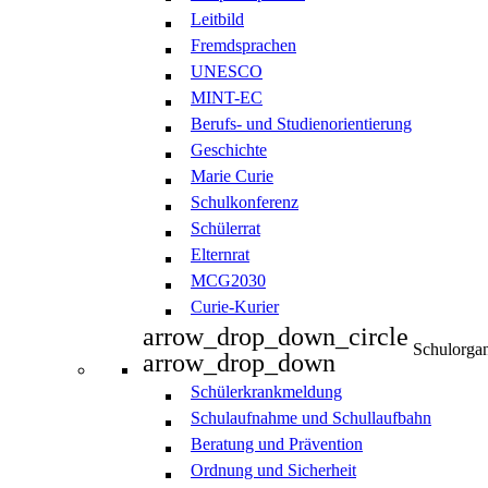
Leitbild
Fremdsprachen
UNESCO
MINT-EC
Berufs- und Studienorientierung
Geschichte
Marie Curie
Schulkonferenz
Schülerrat
Elternrat
MCG2030
Curie-Kurier
arrow_drop_down_circle
Schulorgan
arrow_drop_down
Schülerkrankmeldung
Schulaufnahme und Schullaufbahn
Beratung und Prävention
Ordnung und Sicherheit