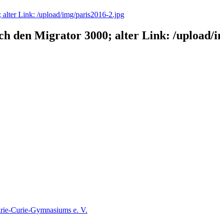
 alter Link: /upload/img/paris2016-2.jpg
ch den Migrator 3000; alter Link: /upload/
rie-Curie-Gymnasiums e. V.