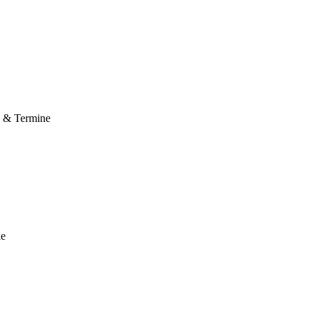
e & Termine
le