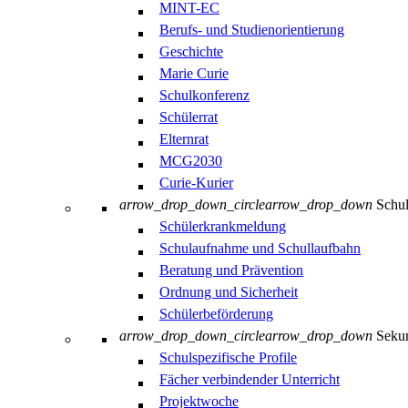
MINT-EC
Berufs- und Studienorientierung
Geschichte
Marie Curie
Schulkonferenz
Schülerrat
Elternrat
MCG2030
Curie-Kurier
arrow_drop_down_circle
arrow_drop_down
Schul
Schülerkrankmeldung
Schulaufnahme und Schullaufbahn
Beratung und Prävention
Ordnung und Sicherheit
Schülerbeförderung
arrow_drop_down_circle
arrow_drop_down
Sekun
Schulspezifische Profile
Fächer verbindender Unterricht
Projektwoche