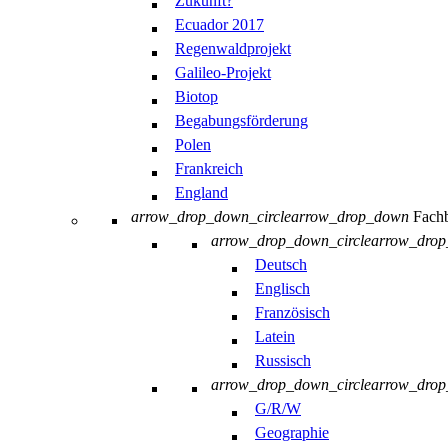
Zukunft?
Ecuador 2017
Regenwaldprojekt
Galileo-Projekt
Biotop
Begabungsförderung
Polen
Frankreich
England
arrow_drop_down_circle
arrow_drop_down
Fachb
arrow_drop_down_circle
arrow_dro
Deutsch
Englisch
Französisch
Latein
Russisch
arrow_drop_down_circle
arrow_dro
G/R/W
Geographie