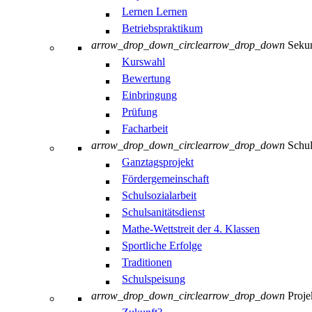
Lernen Lernen
Betriebspraktikum
arrow_drop_down_circle
arrow_drop_down
Sekun
Kurswahl
Bewertung
Einbringung
Prüfung
Facharbeit
arrow_drop_down_circle
arrow_drop_down
Schul
Ganztagsprojekt
Fördergemeinschaft
Schulsozialarbeit
Schulsanitätsdienst
Mathe-Wettstreit der 4. Klassen
Sportliche Erfolge
Traditionen
Schulspeisung
arrow_drop_down_circle
arrow_drop_down
Proje