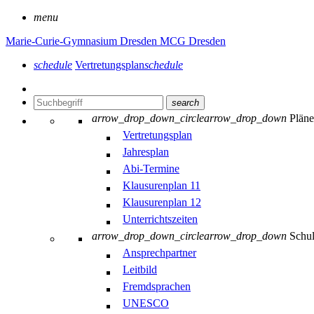
menu
Marie-Curie-Gymnasium Dresden
MCG Dresden
schedule
Vertretungsplan
schedule
search
arrow_drop_down_circle
arrow_drop_down
Plän
Vertretungsplan
Jahresplan
Abi-Termine
Klausurenplan 11
Klausurenplan 12
Unterrichtszeiten
arrow_drop_down_circle
arrow_drop_down
Schu
Ansprechpartner
Leitbild
Fremdsprachen
UNESCO