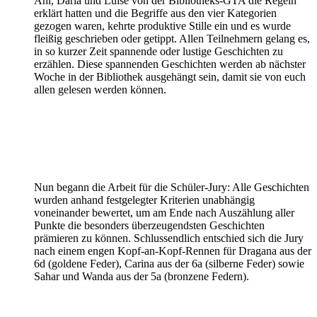
Ani, Daria und Luise von der Bibliotheks-GTA die Regeln
erklärt hatten und die Begriffe aus den vier Kategorien
gezogen waren, kehrte produktive Stille ein und es wurde
fleißig geschrieben oder getippt. Allen Teilnehmern gelang es,
in so kurzer Zeit spannende oder lustige Geschichten zu
erzählen. Diese spannenden Geschichten werden ab nächster
Woche in der Bibliothek ausgehängt sein, damit sie von euch
allen gelesen werden können.
Nun begann die Arbeit für die Schüler-Jury: Alle Geschichten
wurden anhand festgelegter Kriterien unabhängig
voneinander bewertet, um am Ende nach Auszählung aller
Punkte die besonders überzeugendsten Geschichten
prämieren zu können. Schlussendlich entschied sich die Jury
nach einem engen Kopf-an-Kopf-Rennen für Dragana aus der
6d (goldene Feder), Carina aus der 6a (silberne Feder) sowie
Sahar und Wanda aus der 5a (bronzene Federn).