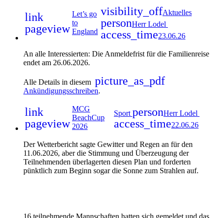
visibility_off
Aktuelles
Let’s go
link
person
to
Herr Lodel
pageview
England
access_time
23.06.26
An alle Interessierten: Die Anmeldefrist für die Familienreise
endet am 26.06.2026.
picture_as_pdf
Alle Details in diesem
Ankündigungsschreiben
.
MCG
link
person
Sport
Herr Lodel
BeachCup
pageview
access_time
22.06.26
2026
Der Wetterbericht sagte Gewitter und Regen an für den
11.06.2026, aber die Stimmung und Überzeugung der
Teilnehmenden überlagerten diesen Plan und forderten
pünktlich zum Beginn sogar die Sonne zum Strahlen auf.
16 teilnehmende Mannschaften hatten sich gemeldet und das