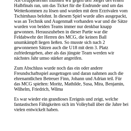
Als Gruppenerster mussten wir gegen den Sieger des ersten
Halbfinals ran, um das Ticket für die Endrunde und um das
Weiterkommen zu lösen und wurden mit dem Erzrivalen vom
Tschirnhaus belohnt. In diesem Spiel wurde alles ausgepackt,
was an Technik und Augenmaß vorhanden war und die Sätze
wurden von beiden Teams immer nur denkbar knapp
gewonnen. Herauszuheben in dieser Partie war die
Feldabwehr der Herren des MCG, die keinen Ball
unumkämpft liegen ließen. So musste sich nach 2
gewonnenen Sätzen auch die U18 mit dem 3. Platz
zufriedengeben, aber als das jüngste Team werden wir
nächstes Jahr umso stärker angreifen.
Zum Abschluss wurde noch das ein oder andere
Freundschaftsspiel ausgetragen und daran nahmen auch die
ehrenamtlichen Betreuer Finn, Johann und Adrian teil. Für
das MCG spielten: Moritz, Mathilde, Susa, Mira, Benjamin,
Wilhelm, Friedrich, Wilma
Es war wieder ein grandioses Ereignis und zeigt, welche
fantastischen Fähigkeiten sich im Volleyball über die Jahre bei
vielen entwickelt haben.