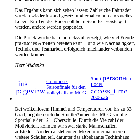
Das Ergebnis kann sich sehen lassen: Zahlreiche Fahrräder
wurden wieder instand gesetzt und erhalten nun ein zweites
Leben. Ein Teil der Räder soll beim Schulfest versteigert
werden, andere werden gespendet.
Die Projektwoche hat eindrucksvoll gezeigt, wie viel Freude
praktisches Arbeiten bereiten kann – und wie Nachhaltigkeit,
Technik und Teamarbeit erfolgreich miteinander verbunden
werden können.
Herr Wudenka
person
Sport
Herr
Grandioses
link
Lodel
Saisonfinale für den
pageview
access_time
Volleyball am MCG
29.06.26
Bei wolkenlosem Himmel und Temperaturen von bis zu 33
Grad, begaben sich die Sportler*innen des MCG‘s in die
Sporthalle der 121. Oberschule. Durch die Vielzahl der
Motivierten, konnten wir zwei starke Mannschaften
aufstellen. An dem anstehenden Mixedturnier nahmen 6
weitere Schulen teil, darunter das altbekannte Tschirnhaus-