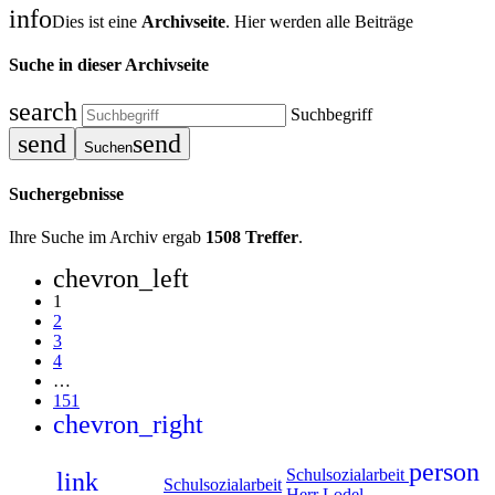
info
Dies ist eine
Archivseite
. Hier werden alle Beiträge
Suche in dieser Archivseite
search
Suchbegriff
send
send
Suchen
Suchergebnisse
Ihre Suche im Archiv ergab
1508 Treffer
.
chevron_left
1
2
3
4
…
151
chevron_right
person
Schulsozialarbeit
link
Schulsozialarbeit
Herr Lodel