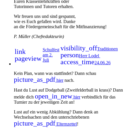
Euren Klassenlehrkräften oder
Tutorinnen und Tutoren erhalten.
Wir freuen uns und sind gespannt,
wie es Euch gefallen wird. Danke
an die Fördergemeinschaft für die Mitfinanzierung!
P. Müller (Chefredakteurin)
visibility_off
Traditionen
Schulfest
link
person
am 2.
Herr Lodel
pageview
Juli
access_time
24.06.26
Kein Plan, wann was stattfindet? Dann schau
picture_as_pdf
hier
nach.
Hast du Lust auf Dodgeball (Zweifelderball in krass)? Dann
open_in_new
melde dich
hier
verbindlich für das
Turnier zu der jeweiligen Zeit an!
Lust auf ein wenig Abkühlung? Dann denk an
Wechselsachen und den unterschriebenen
picture_as_pdf
Elternzettel
!