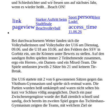
und Schiedsrichter und wir freuen uns auf nächstes Jahr,
wenn es wieder heißt…Beach ON!
person
Sport
Herr
Starker Auftritt beim
link
Lodel
Stadtfinale
pageview
access_time
Beachvolleyball
11.06.26
Bei durchwachsenem Wetter fanden sich die
Volleyballerinnen und Volleyballer der U16 am Dienstag,
09.06. und die U18 am 10.06. auf den Feldern des SSV in
Gorbitz ein, um ihr Können unter Beweis zu stellen. Auf den
sandigen 8x8m spielten immer 2 Teilnehmende zusammen,
ergo ein Herren-, ein Damen- und ein Mixed-Team. Die
Spiele umfassten jeweils 2 Sätze bis 21 und keinem Tie-
Break.
Die U16 startete mit 2 von 6 gewonnenen Sätzen gegen das
Vitzthum-Gymnasium und spielte sich erstmal warm. Die
Partien wurden heiß umkämpft und waren nicht selten bis
kurz vor Schluss völlig ausgeglichen. Durch ein paar
Zwischenregengüsse wurde der Ball ziemlich schnell und
sandig, doch bereits im zweiten Spiel gegen das Tschirnhaus-
Gymnasium zeigten die Teams, mit welchem Ziel sie