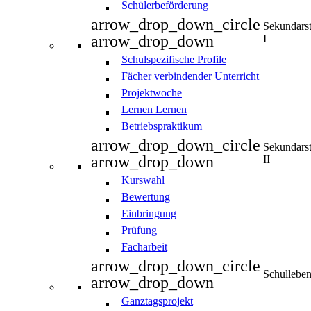
Schülerbeförderung
arrow_drop_down_circle
Sekundars
arrow_drop_down
I
Schulspezifische Profile
Fächer verbindender Unterricht
Projektwoche
Lernen Lernen
Betriebspraktikum
arrow_drop_down_circle
Sekundars
arrow_drop_down
II
Kurswahl
Bewertung
Einbringung
Prüfung
Facharbeit
arrow_drop_down_circle
Schullebe
arrow_drop_down
Ganztagsprojekt