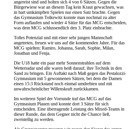
angereist sind und holten sich 4 von 6 Sätzen. Gegen die
Bürgerwiese war an diesem Tag kein Kraut gewachsen, was
in hart umkämpften Spielen nur einen Satz brachte. Gegen
das Gymnasium Tolkewitz konnte man nochmal zu alter
Form auflaufen und wieder 4 Sätze für das MCG entscheiden,
was dem MCG schlussendlich den 3. Platz einbrachte.
Tolles Potenzial und mit einer sehr jungen Mannschaft
angetreten, freuen wir uns auf die kommenden Jahre. Für das
MCG spielten: Ramiro, Johanna, Sarah, Sophie, Milan,
Jonathan und Fenja.
Die U18 hatte ein paar mehr Sonnenstrahlen auf dem
Wetterradar und alle waren heiß darauf, ihre Technik in den
Sand zu bringen. Ein Auftakt nach Maß gegen das Pestalozzi-
Gymnasium mit 5 gewonnenen Sätzen, bei dem die Damen
einen 15:3 Rückstand noch einmal umdrehten und mit
unwahrscheinlicher Willenskraft zurückkamen.
Im weiteren Spiel der Vorrunde traf das MCG auf das
Gymnasium Plauen und konnte dort 3 Sätze für sich
entscheiden. Eine überragende Leistung des Mixed-Teams in
dieser Runde, das dem Gegner nicht die Chance ließ,
zweistellig zu werden.