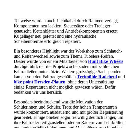
Teilweise wurden auch Lichtkabel durch Rahmen verlegt,
Komponenten neu lackiert, Steuersätze oder Tretlager
getauscht, Kettenblätter und Antriebskomponenten ersetzt,
Kugellager neu gefettet und eine hydraulische
Scheibenbremse erfolgreich repariert.
Ein besonderes Highlight war der Workshop zum Schlauch-
und Reifenwechsel sowie zum Thema Tubeless-Reifen.
Dieser wurde von einem Mitarbeiter von
Hunt Bike Wheels
durchgeführt, der die Projektwoche zudem mit zahlreichen
Fahrradteilen unterstützte. Weitere großzügige Sachspenden
kamen von den Fahrradgeschäften
Tretmühle Radebeul
und
bike point Dresden-Plauen
, ohne deren Unterstützung
einige Reparaturen nicht möglich gewesen wären. Dafür
bedanken wir uns herzlich.
Besonders beeindruckend war die Motivation der
Schülerinnen und Schüler. Trotz der hohen Temperaturen
wurde konzentriert, ausdauernd und mit großer Begeisterung
gearbeitet. Einige blieben sogar freiwillig deutlich länger, um
ihre Fahrräder fertigzustellen oder an Rädern von Lehrkräften
und anderen Mitschülerinnen und Mitschülern zu schrauben.