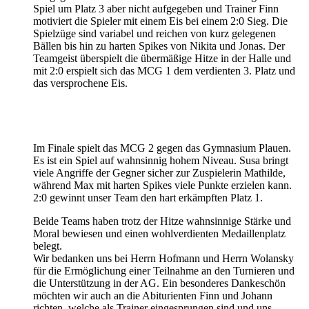
Spiel um Platz 3 aber nicht aufgegeben und Trainer Finn
motiviert die Spieler mit einem Eis bei einem 2:0 Sieg. Die
Spielzüge sind variabel und reichen von kurz gelegenen
Bällen bis hin zu harten Spikes von Nikita und Jonas. Der
Teamgeist überspielt die übermäßige Hitze in der Halle und
mit 2:0 erspielt sich das MCG 1 dem verdienten 3. Platz und
das versprochene Eis.
Im Finale spielt das MCG 2 gegen das Gymnasium Plauen.
Es ist ein Spiel auf wahnsinnig hohem Niveau. Susa bringt
viele Angriffe der Gegner sicher zur Zuspielerin Mathilde,
während Max mit harten Spikes viele Punkte erzielen kann.
2:0 gewinnt unser Team den hart erkämpften Platz 1.
Beide Teams haben trotz der Hitze wahnsinnige Stärke und
Moral bewiesen und einen wohlverdienten Medaillenplatz
belegt.
Wir bedanken uns bei Herrn Hofmann und Herrn Wolansky
für die Ermöglichung einer Teilnahme an den Turnieren und
die Unterstützung in der AG. Ein besonderes Dankeschön
möchten wir auch an die Abiturienten Finn und Johann
richten, welche als Trainer eingesprungen sind und uns