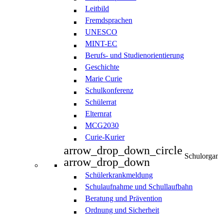
Leitbild
Fremdsprachen
UNESCO
MINT-EC
Berufs- und Studienorientierung
Geschichte
Marie Curie
Schulkonferenz
Schülerrat
Elternrat
MCG2030
Curie-Kurier
arrow_drop_down_circle
Schulorgan
arrow_drop_down
Schülerkrankmeldung
Schulaufnahme und Schullaufbahn
Beratung und Prävention
Ordnung und Sicherheit