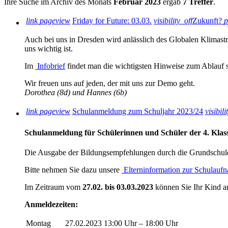
Ihre Suche im Archiv des Monats
Februar 2023
ergab
7 Treffer
.
link
pageview
Friday for Future: 03.03.
visibility_off
Zukunft?
p
Auch bei uns in Dresden wird anlässlich des Globalen Klimast
uns wichtig ist.
Im
Infobrief
findet man die wichtigsten Hinweise zum Ablauf s
Wir freuen uns auf jeden, der mit uns zur Demo geht.
Dorothea (8d) und Hannes (6b)
link
pageview
Schulanmeldung zum Schuljahr 2023/24
visibili
Schulanmeldung für Schülerinnen und Schüler der 4. Klas
Die Ausgabe der Bildungsempfehlungen durch die Grundschul
Bitte nehmen Sie dazu unsere
Elterninformation zur Schulauf
Im Zeitraum vom
27.02. bis 03.03.2023
können Sie Ihr Kind a
Anmeldezeiten:
Montag
27.02.2023
13:00 Uhr – 18:00 Uhr