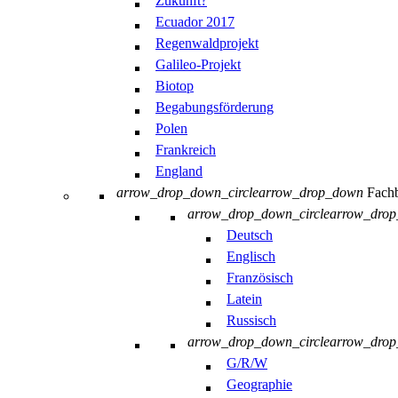
Zukunft?
Ecuador 2017
Regenwaldprojekt
Galileo-Projekt
Biotop
Begabungsförderung
Polen
Frankreich
England
arrow_drop_down_circle
arrow_drop_down
Fachb
arrow_drop_down_circle
arrow_dro
Deutsch
Englisch
Französisch
Latein
Russisch
arrow_drop_down_circle
arrow_dro
G/R/W
Geographie