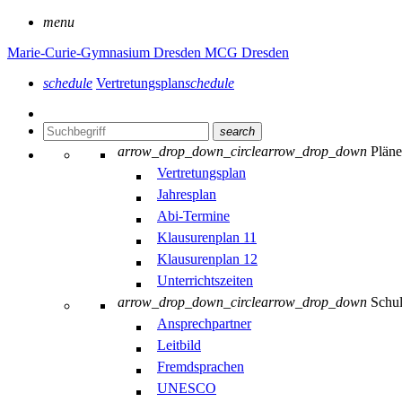
menu
Marie-Curie-Gymnasium Dresden
MCG Dresden
schedule
Vertretungsplan
schedule
search
arrow_drop_down_circle
arrow_drop_down
Plän
Vertretungsplan
Jahresplan
Abi-Termine
Klausurenplan 11
Klausurenplan 12
Unterrichtszeiten
arrow_drop_down_circle
arrow_drop_down
Schu
Ansprechpartner
Leitbild
Fremdsprachen
UNESCO