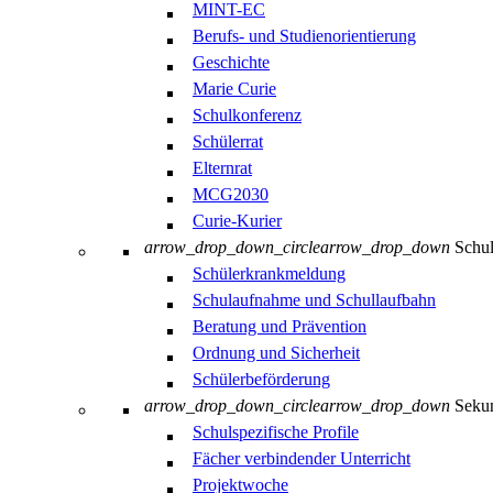
MINT-EC
Berufs- und Studienorientierung
Geschichte
Marie Curie
Schulkonferenz
Schülerrat
Elternrat
MCG2030
Curie-Kurier
arrow_drop_down_circle
arrow_drop_down
Schul
Schülerkrankmeldung
Schulaufnahme und Schullaufbahn
Beratung und Prävention
Ordnung und Sicherheit
Schülerbeförderung
arrow_drop_down_circle
arrow_drop_down
Sekun
Schulspezifische Profile
Fächer verbindender Unterricht
Projektwoche