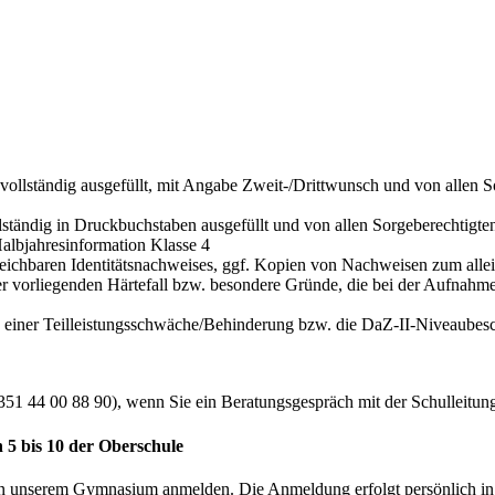
lständig ausgefüllt, mit Angabe Zweit-/Drittwunsch und von allen So
lständig in Druckbuchstaben ausgefüllt und von allen Sorgeberechtigte
albjahresinformation Klasse 4
eichbaren Identitätsnachweises, ggf. Kopien von Nachweisen zum alle
er vorliegenden Härtefall bzw. besondere Gründe, die bei der Aufnah
w. einer Teilleistungsschwäche/Behinderung bzw. die DaZ-II-Niveaube
351 44 00 88 90), wenn Sie ein Beratungsgespräch mit der Schulleitu
 5 bis 10 der Oberschule
n unserem Gymnasium anmelden. Die Anmeldung erfolgt persönlich in de