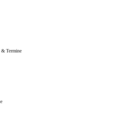
e & Termine
le