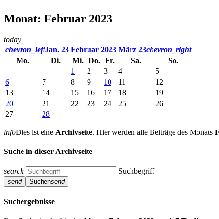
Monat: Februar 2023
today
chevron_left
Jan. 23
Februar 2023
März 23
chevron_right
Mo.
Di.
Mi.
Do.
Fr.
Sa.
So.
1
2
3
4
5
6
7
8
9
10
11
12
13
14
15
16
17
18
19
20
21
22
23
24
25
26
27
28
info
Dies ist eine
Archivseite
. Hier werden alle Beiträge des Monats
F
Suche in dieser Archivseite
search
Suchbegriff
send
Suchen
send
Suchergebnisse