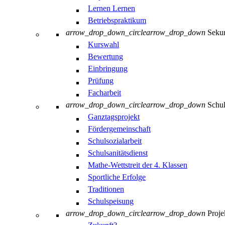
Lernen Lernen
Betriebspraktikum
arrow_drop_down_circle
arrow_drop_down
Sekun
Kurswahl
Bewertung
Einbringung
Prüfung
Facharbeit
arrow_drop_down_circle
arrow_drop_down
Schul
Ganztagsprojekt
Fördergemeinschaft
Schulsozialarbeit
Schulsanitätsdienst
Mathe-Wettstreit der 4. Klassen
Sportliche Erfolge
Traditionen
Schulspeisung
arrow_drop_down_circle
arrow_drop_down
Proje