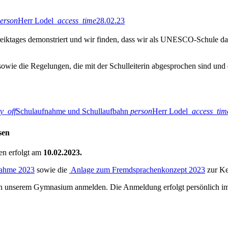
erson
Herr Lodel
access_time
28.02.23
reiktages demonstriert und wir finden, dass wir als UNESCO-Schule d
owie die Regelungen, die mit der Schulleiterin abgesprochen sind und 
ty_off
Schulaufnahme und Schullaufbahn
person
Herr Lodel
access_tim
sen
en erfolgt am
10.02.2023.
nahme 2023
sowie die
Anlage zum
Fremdsprachenkonzept 2023
zur Ke
n unserem Gymnasium anmelden. Die Anmeldung erfolgt persönlich im 