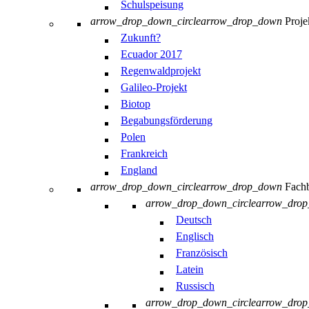
Schulspeisung
arrow_drop_down_circle
arrow_drop_down
Proje
Zukunft?
Ecuador 2017
Regenwaldprojekt
Galileo-Projekt
Biotop
Begabungsförderung
Polen
Frankreich
England
arrow_drop_down_circle
arrow_drop_down
Fachb
arrow_drop_down_circle
arrow_dro
Deutsch
Englisch
Französisch
Latein
Russisch
arrow_drop_down_circle
arrow_dro