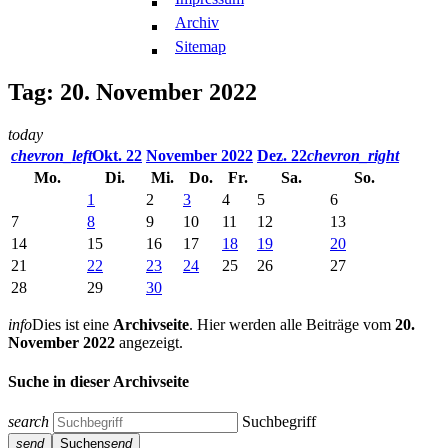
Archiv
Sitemap
Tag: 20. November 2022
today
chevron_left
Okt. 22
November 2022
Dez. 22
chevron_right
Mo.
Di.
Mi.
Do.
Fr.
Sa.
So.
1
2
3
4
5
6
7
8
9
10
11
12
13
14
15
16
17
18
19
20
21
22
23
24
25
26
27
28
29
30
info
Dies ist eine
Archivseite
. Hier werden alle Beiträge vom
20.
November 2022
angezeigt.
Suche in dieser Archivseite
search
Suchbegriff
send
Suchen
send