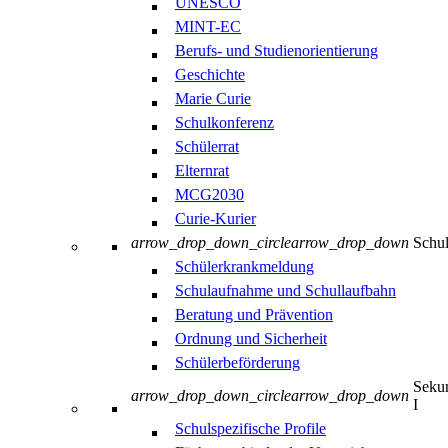
UNESCO
MINT-EC
Berufs- und Studienorientierung
Geschichte
Marie Curie
Schulkonferenz
Schülerrat
Elternrat
MCG2030
Curie-Kurier
arrow_drop_down_circle
arrow_drop_down
Schul
Schülerkrankmeldung
Schulaufnahme und Schullaufbahn
Beratung und Prävention
Ordnung und Sicherheit
Schülerbeförderung
Sekun
arrow_drop_down_circle
arrow_drop_down
I
Schulspezifische Profile