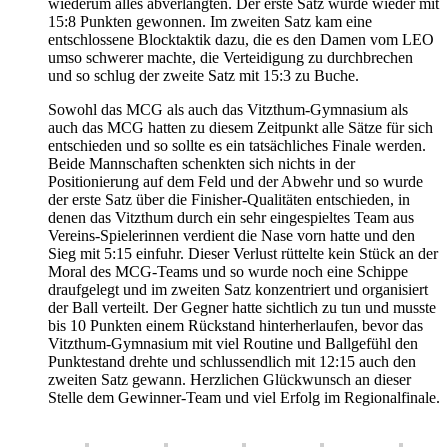
wiederum alles abverlangten. Der erste Satz wurde wieder mit
15:8 Punkten gewonnen. Im zweiten Satz kam eine
entschlossene Blocktaktik dazu, die es den Damen vom LEO
umso schwerer machte, die Verteidigung zu durchbrechen
und so schlug der zweite Satz mit 15:3 zu Buche.
Sowohl das MCG als auch das Vitzthum-Gymnasium als
auch das MCG hatten zu diesem Zeitpunkt alle Sätze für sich
entschieden und so sollte es ein tatsächliches Finale werden.
Beide Mannschaften schenkten sich nichts in der
Positionierung auf dem Feld und der Abwehr und so wurde
der erste Satz über die Finisher-Qualitäten entschieden, in
denen das Vitzthum durch ein sehr eingespieltes Team aus
Vereins-Spielerinnen verdient die Nase vorn hatte und den
Sieg mit 5:15 einfuhr. Dieser Verlust rüttelte kein Stück an der
Moral des MCG-Teams und so wurde noch eine Schippe
draufgelegt und im zweiten Satz konzentriert und organisiert
der Ball verteilt. Der Gegner hatte sichtlich zu tun und musste
bis 10 Punkten einem Rückstand hinterherlaufen, bevor das
Vitzthum-Gymnasium mit viel Routine und Ballgefühl den
Punktestand drehte und schlussendlich mit 12:15 auch den
zweiten Satz gewann. Herzlichen Glückwunsch an dieser
Stelle dem Gewinner-Team und viel Erfolg im Regionalfinale.