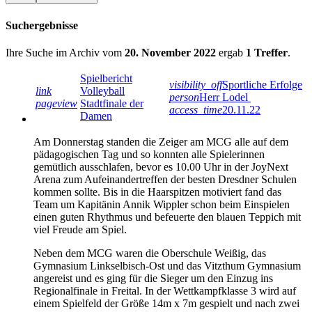
Suchergebnisse
Ihre Suche im Archiv vom
20. November 2022
ergab
1 Treffer
.
Spielbericht
visibility_off
Sportliche Erfolge
link
Volleyball
person
Herr Lodel
pageview
Stadtfinale der
access_time
20.11.22
Damen
Am Donnerstag standen die Zeiger am MCG alle auf dem
pädagogischen Tag und so konnten alle Spielerinnen
gemütlich ausschlafen, bevor es 10.00 Uhr in der JoyNext
Arena zum Aufeinandertreffen der besten Dresdner Schulen
kommen sollte. Bis in die Haarspitzen motiviert fand das
Team um Kapitänin Annik Wippler schon beim Einspielen
einen guten Rhythmus und befeuerte den blauen Teppich mit
viel Freude am Spiel.
Neben dem MCG waren die Oberschule Weißig, das
Gymnasium Linkselbisch-Ost und das Vitzthum Gymnasium
angereist und es ging für die Sieger um den Einzug ins
Regionalfinale in Freital. In der Wettkampfklasse 3 wird auf
einem Spielfeld der Größe 14m x 7m gespielt und nach zwei