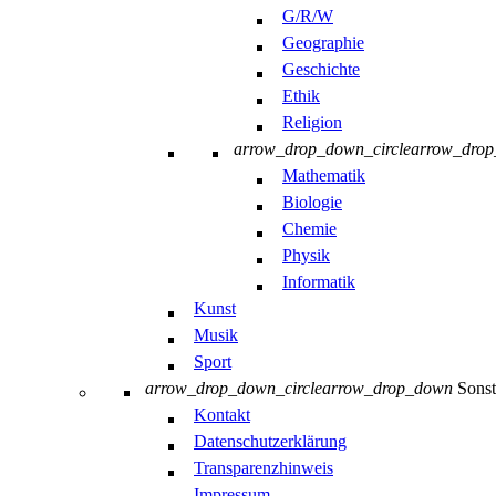
G/R/W
Geographie
Geschichte
Ethik
Religion
arrow_drop_down_circle
arrow_dro
Mathematik
Biologie
Chemie
Physik
Informatik
Kunst
Musik
Sport
arrow_drop_down_circle
arrow_drop_down
Sonst
Kontakt
Datenschutzerklärung
Transparenzhinweis
Impressum