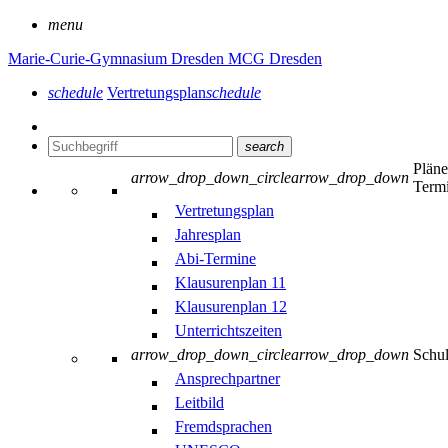
menu
Marie-Curie-Gymnasium Dresden
MCG Dresden
schedule
Vertretungsplan
schedule
search
Plän
arrow_drop_down_circle
arrow_drop_down
Term
Vertretungsplan
Jahresplan
Abi-Termine
Klausurenplan 11
Klausurenplan 12
Unterrichtszeiten
arrow_drop_down_circle
arrow_drop_down
Schu
Ansprechpartner
Leitbild
Fremdsprachen