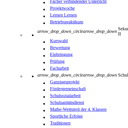
Fächer verbindender Unterricht
Projektwoche
Lernen Lernen
Betriebspraktikum
Sekun
arrow_drop_down_circle
arrow_drop_down
II
Kurswahl
Bewertung
Einbringung
Prüfung
Facharbeit
arrow_drop_down_circle
arrow_drop_down
Schul
Ganztagsprojekt
Fördergemeinschaft
Schulsozialarbeit
Schulsanitätsdienst
Mathe-Wettstreit der 4. Klassen
Sportliche Erfolge
Traditionen