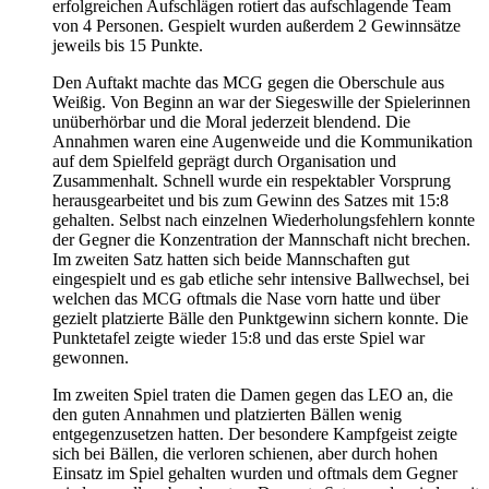
erfolgreichen Aufschlägen rotiert das aufschlagende Team
von 4 Personen. Gespielt wurden außerdem 2 Gewinnsätze
jeweils bis 15 Punkte.
Den Auftakt machte das MCG gegen die Oberschule aus
Weißig. Von Beginn an war der Siegeswille der Spielerinnen
unüberhörbar und die Moral jederzeit blendend. Die
Annahmen waren eine Augenweide und die Kommunikation
auf dem Spielfeld geprägt durch Organisation und
Zusammenhalt. Schnell wurde ein respektabler Vorsprung
herausgearbeitet und bis zum Gewinn des Satzes mit 15:8
gehalten. Selbst nach einzelnen Wiederholungsfehlern konnte
der Gegner die Konzentration der Mannschaft nicht brechen.
Im zweiten Satz hatten sich beide Mannschaften gut
eingespielt und es gab etliche sehr intensive Ballwechsel, bei
welchen das MCG oftmals die Nase vorn hatte und über
gezielt platzierte Bälle den Punktgewinn sichern konnte. Die
Punktetafel zeigte wieder 15:8 und das erste Spiel war
gewonnen.
Im zweiten Spiel traten die Damen gegen das LEO an, die
den guten Annahmen und platzierten Bällen wenig
entgegenzusetzen hatten. Der besondere Kampfgeist zeigte
sich bei Bällen, die verloren schienen, aber durch hohen
Einsatz im Spiel gehalten wurden und oftmals dem Gegner