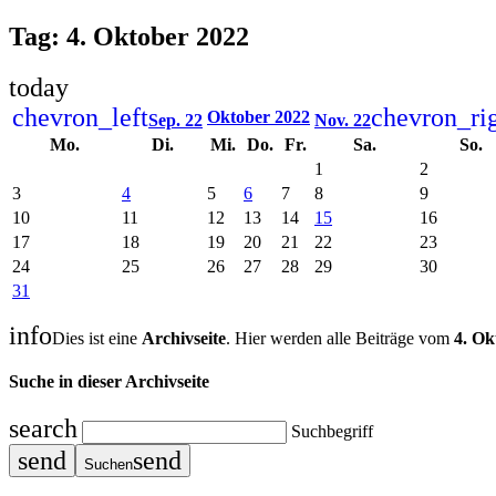
Tag: 4. Oktober 2022
today
chevron_left
chevron_ri
Oktober 2022
Sep. 22
Nov. 22
Mo.
Di.
Mi.
Do.
Fr.
Sa.
So.
1
2
3
4
5
6
7
8
9
10
11
12
13
14
15
16
17
18
19
20
21
22
23
24
25
26
27
28
29
30
31
info
Dies ist eine
Archivseite
. Hier werden alle Beiträge vom
4. Ok
Suche in dieser Archivseite
search
Suchbegriff
send
send
Suchen