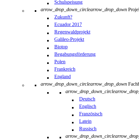
Schulspeisung
arrow_drop_down_circle
arrow_drop_down
Proje
Zukunft?
Ecuador 2017
Regenwaldprojekt
Galileo-Projekt
Biotop
Begabungsförderung
Polen
Frankreich
England
arrow_drop_down_circle
arrow_drop_down
Fachb
arrow_drop_down_circle
arrow_dro
Deutsch
Englisch
Französisch
Latein
Russisch
arrow_drop_down_circle
arrow_dro