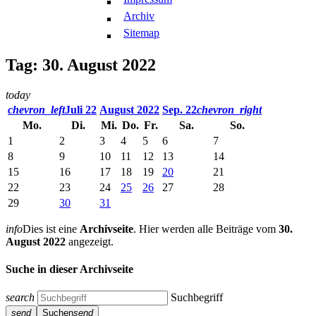
Archiv
Sitemap
Tag: 30. August 2022
today
chevron_left
Juli 22
August 2022
Sep. 22
chevron_right
Mo.
Di.
Mi.
Do.
Fr.
Sa.
So.
1
2
3
4
5
6
7
8
9
10
11
12
13
14
15
16
17
18
19
20
21
22
23
24
25
26
27
28
29
30
31
info
Dies ist eine
Archivseite
. Hier werden alle Beiträge vom
30.
August 2022
angezeigt.
Suche in dieser Archivseite
search
Suchbegriff
send
Suchen
send