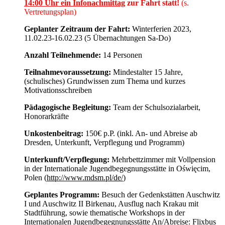
14:00 Uhr ein Infonachmittag
zur Fahrt statt!
(s.
Vertretungsplan)
Geplanter Zeitraum der Fahrt:
Winterferien 2023,
11.02.23-16.02.23 (5 Übernachtungen Sa-Do)
Anzahl Teilnehmende:
14 Personen
Teilnahmevoraussetzung:
Mindestalter 15 Jahre,
(schulisches) Grundwissen zum Thema und kurzes
Motivationsschreiben
Pädagogische Begleitung:
Team der Schulsozialarbeit,
Honorarkräfte
Unkostenbeitrag:
150€ p.P. (inkl. An- und Abreise ab
Dresden, Unterkunft, Verpflegung und Programm)
Unterkunft/Verpflegung:
Mehrbettzimmer mit Vollpension
in der Internationale Jugendbegegnungsstätte in Oświęcim,
Polen (
http://www.mdsm.pl/de/
)
Geplantes Programm:
Besuch der Gedenkstätten Auschwitz
I und Auschwitz II Birkenau, Ausflug nach Krakau mit
Stadtführung, sowie thematische Workshops in der
Internationalen Jugendbegegnungsstätte An/Abreise: Flixbus