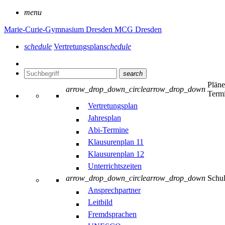
menu
Marie-Curie-Gymnasium Dresden
MCG Dresden
schedule
Vertretungsplan
schedule
search
Plän
arrow_drop_down_circle
arrow_drop_down
Term
Vertretungsplan
Jahresplan
Abi-Termine
Klausurenplan 11
Klausurenplan 12
Unterrichtszeiten
arrow_drop_down_circle
arrow_drop_down
Schu
Ansprechpartner
Leitbild
Fremdsprachen