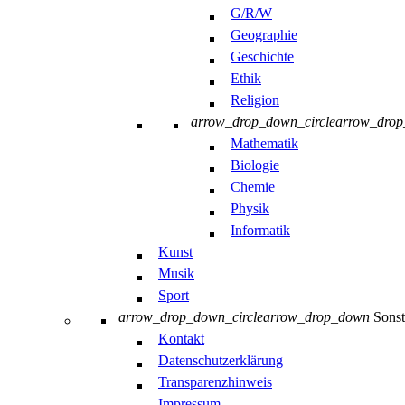
G/R/W
Geographie
Geschichte
Ethik
Religion
arrow_drop_down_circle
arrow_dro
Mathematik
Biologie
Chemie
Physik
Informatik
Kunst
Musik
Sport
arrow_drop_down_circle
arrow_drop_down
Sonst
Kontakt
Datenschutzerklärung
Transparenzhinweis
Impressum