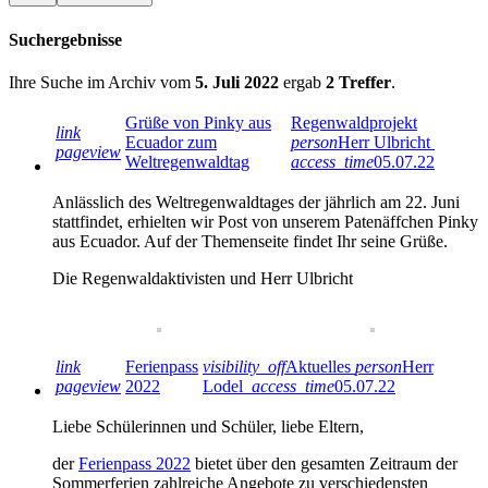
Suchergebnisse
Ihre Suche im Archiv vom
5. Juli 2022
ergab
2 Treffer
.
Grüße von Pinky aus
Regenwaldprojekt
link
Ecuador zum
person
Herr Ulbricht
pageview
Weltregenwaldtag
access_time
05.07.22
Anlässlich des Weltregenwaldtages der jährlich am 22. Juni
stattfindet, erhielten wir Post von unserem Patenäffchen Pinky
aus Ecuador. Auf der Themenseite findet Ihr seine Grüße.
Die Regenwaldaktivisten und Herr Ulbricht
link
Ferienpass
visibility_off
Aktuelles
person
Herr
pageview
2022
Lodel
access_time
05.07.22
Liebe Schülerinnen und Schüler, liebe Eltern,
der
Ferienpass 2022
bietet über den gesamten Zeitraum der
Sommerferien zahlreiche Angebote zu verschiedensten