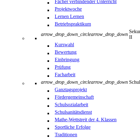
Fächer verbindender Unterricht
Projektwoche
Lernen Lernen
Betriebspraktikum
Sekun
arrow_drop_down_circle
arrow_drop_down
II
Kurswahl
Bewertung
Einbringung
Prüfung
Facharbeit
arrow_drop_down_circle
arrow_drop_down
Schul
Ganztagsprojekt
Fördergemeinschaft
Schulsozialarbeit
Schulsanitätsdienst
Mathe-Wettstreit der 4. Klassen
Sportliche Erfolge
Traditionen