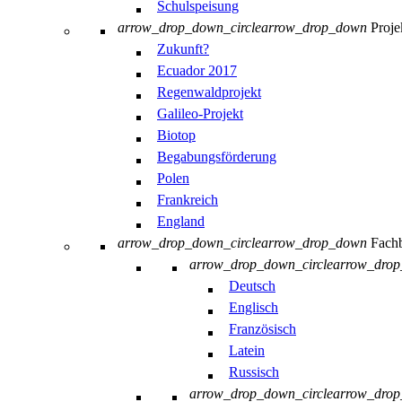
Schulspeisung
arrow_drop_down_circle
arrow_drop_down
Proje
Zukunft?
Ecuador 2017
Regenwaldprojekt
Galileo-Projekt
Biotop
Begabungsförderung
Polen
Frankreich
England
arrow_drop_down_circle
arrow_drop_down
Fachb
arrow_drop_down_circle
arrow_dro
Deutsch
Englisch
Französisch
Latein
Russisch
arrow_drop_down_circle
arrow_dro