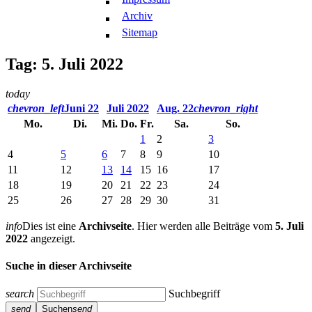
Archiv
Sitemap
Tag: 5. Juli 2022
today
chevron_left
Juni 22
Juli 2022
Aug. 22
chevron_right
Mo.
Di.
Mi.
Do.
Fr.
Sa.
So.
1
2
3
4
5
6
7
8
9
10
11
12
13
14
15
16
17
18
19
20
21
22
23
24
25
26
27
28
29
30
31
info
Dies ist eine
Archivseite
. Hier werden alle Beiträge vom
5. Juli
2022
angezeigt.
Suche in dieser Archivseite
search
Suchbegriff
send
Suchen
send