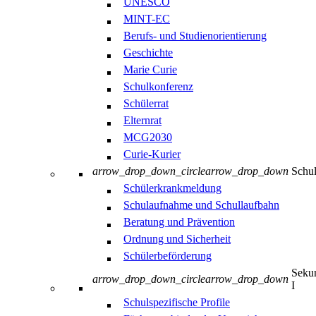
UNESCO
MINT-EC
Berufs- und Studienorientierung
Geschichte
Marie Curie
Schulkonferenz
Schülerrat
Elternrat
MCG2030
Curie-Kurier
arrow_drop_down_circle
arrow_drop_down
Schul
Schülerkrankmeldung
Schulaufnahme und Schullaufbahn
Beratung und Prävention
Ordnung und Sicherheit
Schülerbeförderung
Sekun
arrow_drop_down_circle
arrow_drop_down
I
Schulspezifische Profile