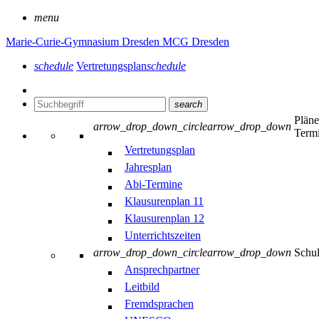
menu
Marie-Curie-Gymnasium Dresden
MCG Dresden
schedule
Vertretungsplan
schedule
search
Plän
arrow_drop_down_circle
arrow_drop_down
Term
Vertretungsplan
Jahresplan
Abi-Termine
Klausurenplan 11
Klausurenplan 12
Unterrichtszeiten
arrow_drop_down_circle
arrow_drop_down
Schu
Ansprechpartner
Leitbild
Fremdsprachen