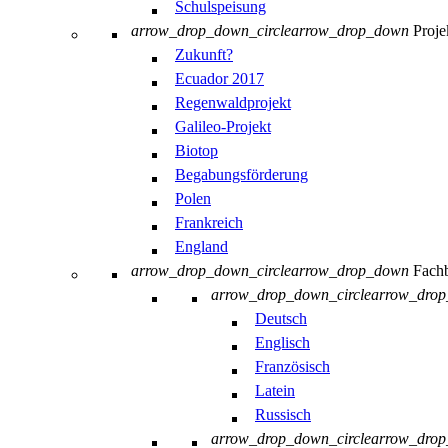
Schulspeisung
arrow_drop_down_circle
arrow_drop_down
Proje
Zukunft?
Ecuador 2017
Regenwaldprojekt
Galileo-Projekt
Biotop
Begabungsförderung
Polen
Frankreich
England
arrow_drop_down_circle
arrow_drop_down
Fachb
arrow_drop_down_circle
arrow_dro
Deutsch
Englisch
Französisch
Latein
Russisch
arrow_drop_down_circle
arrow_dro