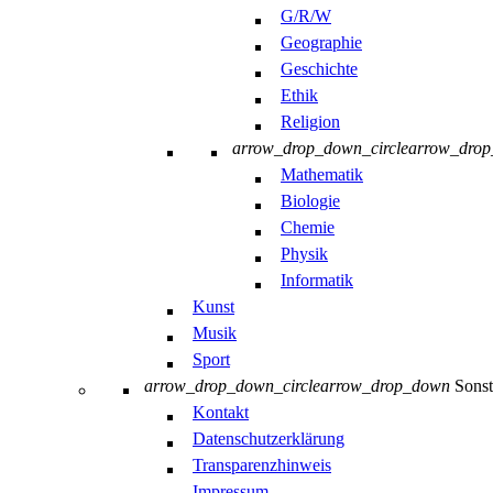
G/R/W
Geographie
Geschichte
Ethik
Religion
arrow_drop_down_circle
arrow_dro
Mathematik
Biologie
Chemie
Physik
Informatik
Kunst
Musik
Sport
arrow_drop_down_circle
arrow_drop_down
Sonst
Kontakt
Datenschutzerklärung
Transparenzhinweis
Impressum