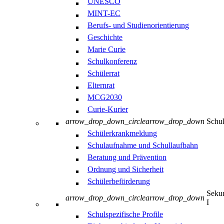
UNESCO
MINT-EC
Berufs- und Studienorientierung
Geschichte
Marie Curie
Schulkonferenz
Schülerrat
Elternrat
MCG2030
Curie-Kurier
arrow_drop_down_circle
arrow_drop_down
Schul
Schülerkrankmeldung
Schulaufnahme und Schullaufbahn
Beratung und Prävention
Ordnung und Sicherheit
Schülerbeförderung
Sekun
arrow_drop_down_circle
arrow_drop_down
I
Schulspezifische Profile