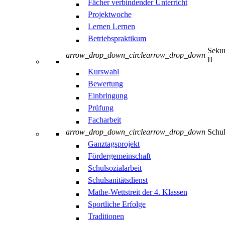
Fächer verbindender Unterricht
Projektwoche
Lernen Lernen
Betriebspraktikum
Sekun
arrow_drop_down_circle
arrow_drop_down
II
Kurswahl
Bewertung
Einbringung
Prüfung
Facharbeit
arrow_drop_down_circle
arrow_drop_down
Schul
Ganztagsprojekt
Fördergemeinschaft
Schulsozialarbeit
Schulsanitätsdienst
Mathe-Wettstreit der 4. Klassen
Sportliche Erfolge
Traditionen