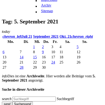
Archiv
Sitemap
Tag: 5. September 2021
today
chevron_left
Juli 21
September 2021
Okt. 21
chevron_right
Mo.
Di.
Mi.
Do.
Fr.
Sa.
So.
1
2
3
4
5
6
7
8
9
10
11
12
13
14
15
16
17
18
19
20
21
22
23
24
25
26
27
28
29
30
info
Dies ist eine
Archivseite
. Hier werden alle Beiträge vom
5.
September 2021
angezeigt.
Suche in dieser Archivseite
search
Suchbegriff
send
Suchen
send