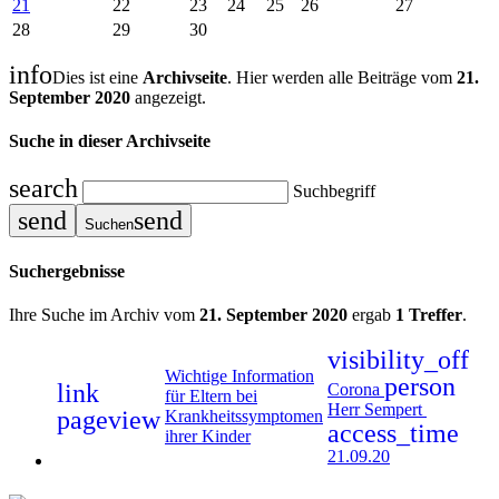
21
22
23
24
25
26
27
28
29
30
info
Dies ist eine
Archivseite
. Hier werden alle Beiträge vom
21.
September 2020
angezeigt.
Suche in dieser Archivseite
search
Suchbegriff
send
send
Suchen
Suchergebnisse
Ihre Suche im Archiv vom
21. September 2020
ergab
1 Treffer
.
visibility_off
Wichtige Information
person
link
Corona
für Eltern bei
Herr Sempert
pageview
Krankheitssymptomen
access_time
ihrer Kinder
21.09.20