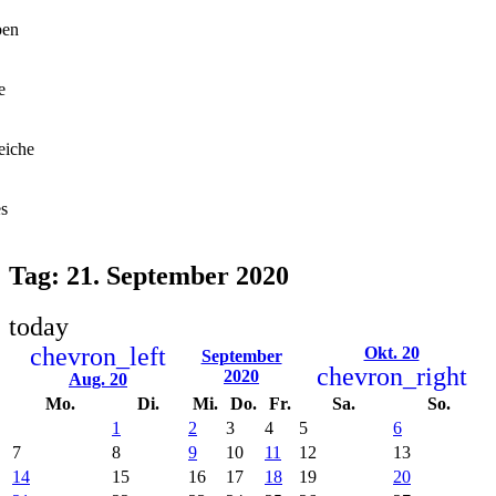
ben
e
eiche
es
Tag: 21. September 2020
today
chevron_left
Okt. 20
September
chevron_right
2020
Aug. 20
Mo.
Di.
Mi.
Do.
Fr.
Sa.
So.
1
2
3
4
5
6
7
8
9
10
11
12
13
14
15
16
17
18
19
20