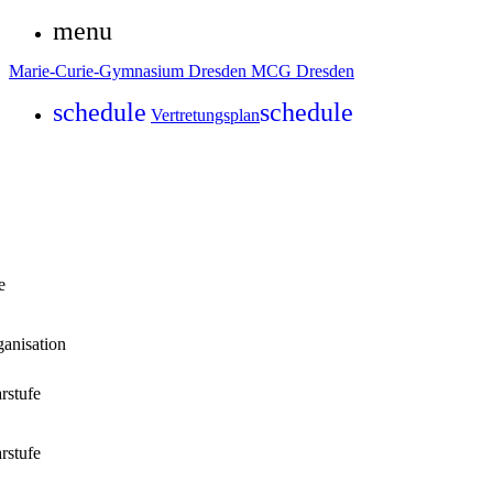
menu
Marie-Curie-Gymnasium Dresden
MCG Dresden
schedule
schedule
Vertretungsplan
e
ganisation
rstufe
rstufe